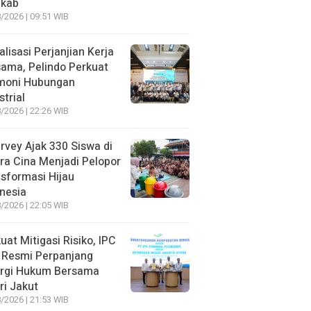
kab
/2026 | 09:51 WIB
alisasi Perjanjian Kerja
ama, Pelindo Perkuat
moni Hubungan
strial
/2026 | 22:26 WIB
rvey Ajak 330 Siswa di
ra Cina Menjadi Pelopor
sformasi Hijau
nesia
/2026 | 22:05 WIB
uat Mitigasi Risiko, IPC
 Resmi Perpanjang
ergi Hukum Bersama
ri Jakut
/2026 | 21:53 WIB