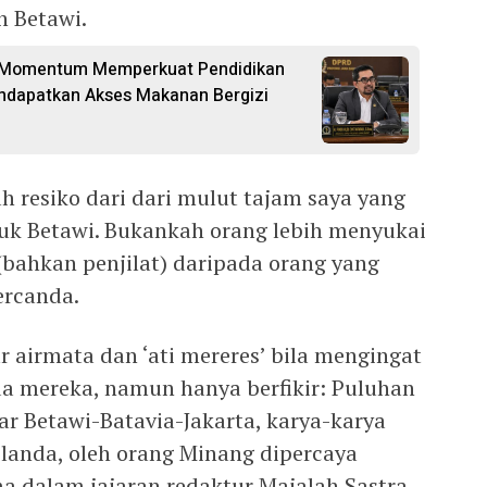
 Betawi.
di Momentum Memperkuat Pendidikan
ndapatkan Akses Makanan Bergizi
ah resiko dari dari mulut tajam saya yang
tuk Betawi. Bukankah orang lebih menyukai
bahkan penjilat) daripada orang yang
ercanda.
r airmata dan ‘ati mereres’ bila mengingat
da mereka, namun hanya berfikir: Puluhan
ar Betawi-Batavia-Jakarta, karya-karya
elanda, oleh orang Minang dipercaya
a dalam jajaran redaktur Majalah Sastra