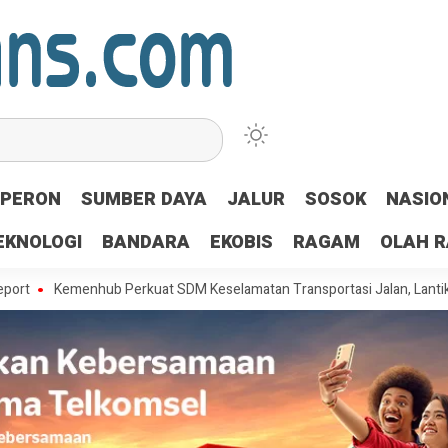
PERON
SUMBER DAYA
JALUR
SOSOK
NASIO
EKNOLOGI
BANDARA
EKOBIS
RAGAM
OLAH 
emenhub Perkuat SDM Keselamatan Transportasi Jalan, Lantik 205 Lul