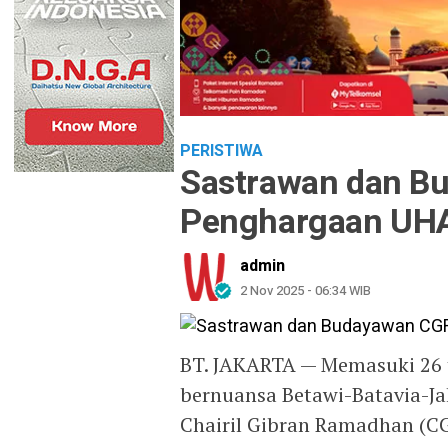
PERISTIWA
Sastrawan dan B
Penghargaan UH
admin
2 Nov 2025 - 06:34 WIB
BT. JAKARTA — Memasuki 26 
bernuansa Betawi-Batavia-J
Chairil Gibran Ramadhan (C