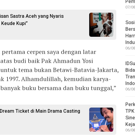
Pem
07/08
isan Sastra Aceh yang Nyaris
Sosi
k Keude Kupi”
Bers
Har
Indu
06/08
n pertama cerpen saya dengan latar
a atas budi baik Pak Ahmadun Yosi
IDSu
 untuk tema bukan Betawi-Batavia-Jakarta,
Bida
Tran
ak 1997. Alhamdulillah, kemudian karya-
Indo
 banyak buku bersama dan buku tunggal,”
06/08
Perk
 Dream Ticket di Main Drama Casting
TPK
Sin
Keja
06/08