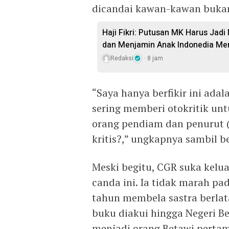
dicandai kawan-kawan bukan
Haji Fikri: Putusan MK Harus Ja
dan Menjamin Anak Indonedia Me
Redaksi
8 jam
“Saya hanya berfikir ini adal
sering memberi otokritik un
orang pendiam dan penurut (
kritis?,” ungkapnya sambil b
Meski begitu, CGR suka kelua
canda ini. Ia tidak marah pa
tahun membela sastra berlat
buku diakui hingga Negeri B
menjadi orang Betawi pertam