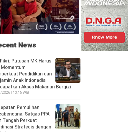
ecent News
 Fikri: Putusan MK Harus
i Momentum
perkuat Pendidikan dan
jamin Anak Indonedia
dapatkan Akses Makanan Bergizi
/2026 | 10:16 WIB
cepatan Pemulihan
cabencana, Satgas PPA
h Tengah Perkuat
dinasi Strategis dengan