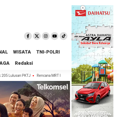
NAL
WISATA
TNI-POLRI
RAGA
Redaksi
usan PKTJ
Rencana MRT Bali bakal jadi ART, Ini Tantangannya
Semes