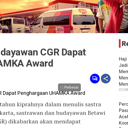
R
udayawan CGR Dapat
Haji
AMKA Award
Jad
Mem
Men
Men
Perbesar
07/08
tahun kiprahnya dalam menulis sastra
Per
Pas
akarta, sastrawan dan budayawan Betawi
Ace
GR) dikabarkan akan mendapat
Koor