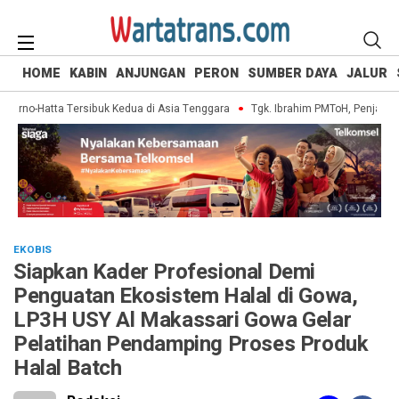
HOME
KABIN
ANJUNGAN
PERON
SUMBER DAYA
JALUR
rno-Hatta Tersibuk Kedua di Asia Tenggara
Tgk. Ibrahim PMToH, Penjaga War
EKOBIS
Siapkan Kader Profesional Demi
Penguatan Ekosistem Halal di Gowa,
LP3H USY Al Makassari Gowa Gelar
Pelatihan Pendamping Proses Produk
Halal Batch