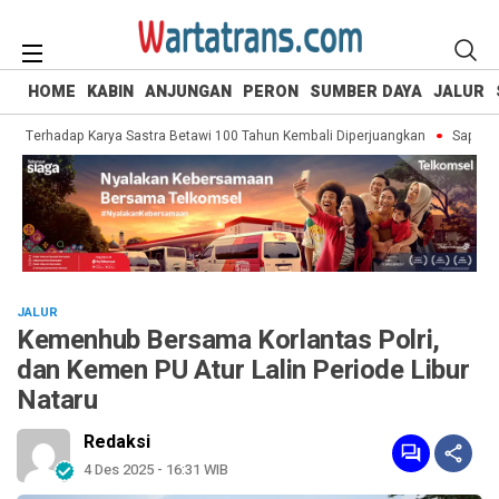
HOME
KABIN
ANJUNGAN
PERON
SUMBER DAYA
JALUR
 Terhadap Karya Sastra Betawi 100 Tahun Kembali Diperjuangkan
Saputra Ko
JALUR
Kemenhub Bersama Korlantas Polri,
dan Kemen PU Atur Lalin Periode Libur
Nataru
Redaksi
4 Des 2025 - 16:31 WIB