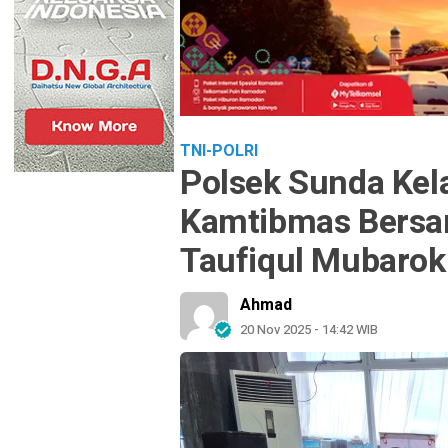
TNI-POLRI
Polsek Sunda Kel
Kamtibmas Bersam
Taufiqul Mubarok
Ahmad
20 Nov 2025 - 14:42 WIB