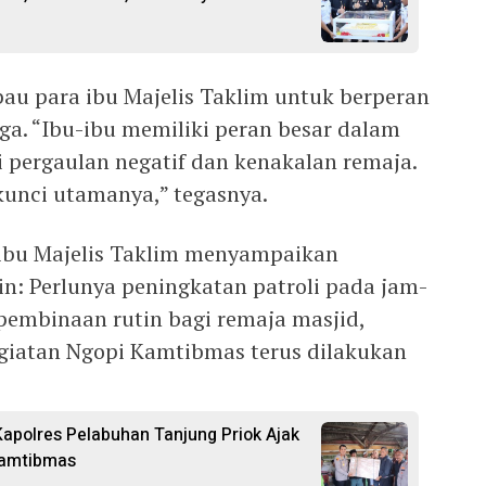
bau para ibu Majelis Taklim untuk berperan
rga. “Ibu-ibu memiliki peran besar dalam
pergaulan negatif dan kenakalan remaja.
kunci utamanya,” tegasnya.
-ibu Majelis Taklim menyampaikan
in: Perlunya peningkatan patroli pada jam-
embinaan rutin bagi remaja masjid,
giatan Ngopi Kamtibmas terus dilakukan
Kapolres Pelabuhan Tanjung Priok Ajak
Kamtibmas