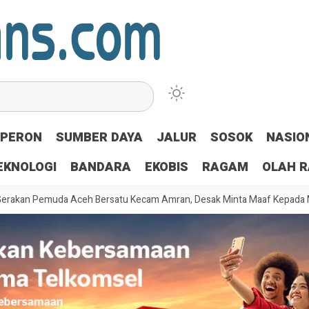
PERON
SUMBER DAYA
JALUR
SOSOK
NASIO
EKNOLOGI
BANDARA
EKOBIS
RAGAM
OLAH 
uda Aceh Bersatu Kecam Amran, Desak Minta Maaf Kepada Mualeem: Ja