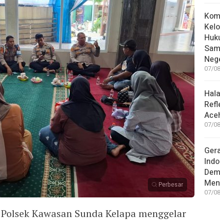
Kom
Kelo
Huk
Sam
Nege
07/08
Hal
Refl
Aceh
07/08
Gera
Indo
Dem
Men
Perbesar
07/08
 Polsek Kawasan Sunda Kelapa menggelar