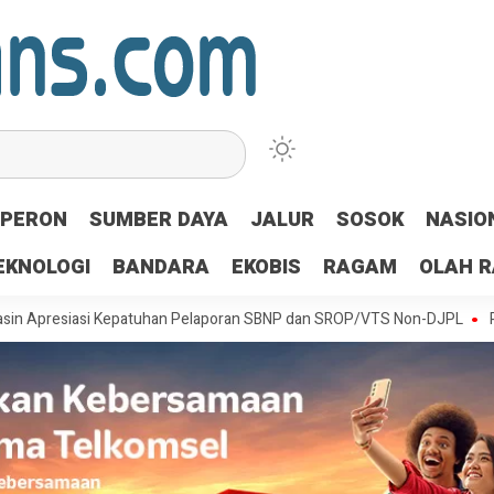
PERON
SUMBER DAYA
JALUR
SOSOK
NASIO
EKNOLOGI
BANDARA
EKOBIS
RAGAM
OLAH 
siasi Kepatuhan Pelaporan SBNP dan SROP/VTS Non-DJPL
Perkuat Ko