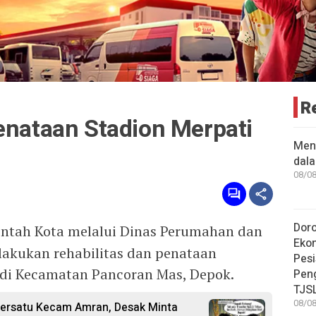
R
enataan Stadion Merpati
Men
dal
08/08
Dor
ntah Kota melalui Dinas Perumahan dan
Eko
akukan rehabilitas dan penataan
Pesi
 di Kecamatan Pancoran Mas, Depok.
Pen
TJS
08/08
ersatu Kecam Amran, Desak Minta