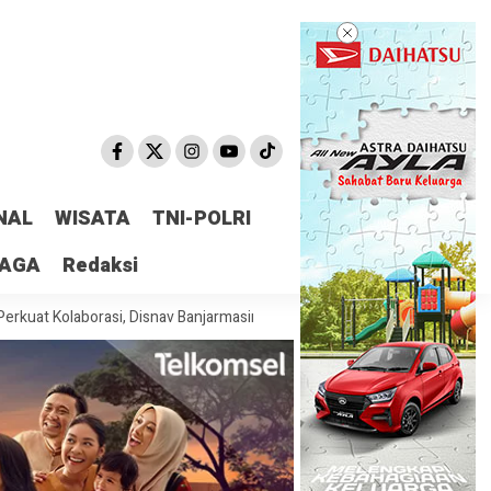
NAL
WISATA
TNI-POLRI
RAGA
Redaksi
laborasi, Disnav Banjarmasin Konsisten Jaga Keselamatan Pelayaran