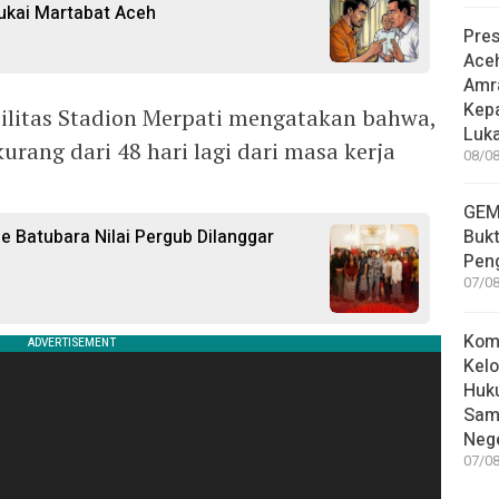
kai Martabat Aceh
Pre
Ace
Amr
Kep
ilitas Stadion Merpati mengatakan bahwa,
Luka
urang dari 48 hari lagi dari masa kerja
08/08
GEM
e Batubara Nilai Pergub Dilanggar
Bukt
Pen
07/08
Kom
Kelo
Huk
Sam
Nege
07/08